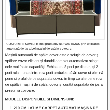
COSTURI PE SAVE. Fie mai productiv și AVANTAJOS prin utilizarea
automată de tip tabel mașini de spălat covoare.
Mașină automată de spălat covor este o soluție de covor și
spălare covor eficient și durabil complet automatizat atinge
cele mai înalte capacități. Echipat cu 8 perii pe discuri, și 2
perii rola – una dintre rola perii ambele spălări covor și elimină
pene și praful de pe suprafața covor, în timp ce alte perie rola
de spălări mașinii de spălat covor și curăță suprafața de jos a
preșuri și covoare.
MODELE DISPONIBILE SI DIMENSIUNI:
210 CM LATIME CARPET AUTOMAT MAȘINA DE