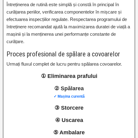
Întreținerea de rutină este simplă și constă în principal în
curățarea periilor, verificarea componentelor în mișcare și
efectuarea inspecțiilor regulate. Respectarea programului de
întreținere recomandat ajută la maximizarea duratei de viață a
mașinii și la menținerea unei performanțe constante de
curățare.
Proces profesional de spălare a covoarelor
Urmați fluxul complet de lucru pentru spălarea covoarelor.
① Eliminarea prafului
② Spălarea
✓ Mașina curentă
③ Storcere
④ Uscarea
⑤ Ambalare