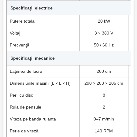
Specificații electrice
Putere totala
20 kW
Voltaj
3 × 380 V
Frecvenţă
50 / 60 Hz
Specificații mecanice
Lățimea de lucru
260 cm
Dimensiunile mașinii (L × L × H)
290 × 203 × 205 cm
3
Perii cu disc
8
Rula de pensule
2
Viteză pe banda rulanta
0–7 m/min
Perie de viteză
140 RPM